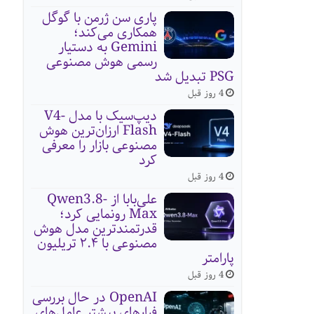
پاری سن ژرمن با گوگل
همکاری می‌کند؛
Gemini به دستیار
رسمی هوش مصنوعی
PSG تبدیل شد
4 روز قبل
دیپ‌سیک با مدل V4-
Flash ارزان‌ترین هوش
مصنوعی بازار را معرفی
کرد
4 روز قبل
علی‌بابا از Qwen3.8-
Max رونمایی کرد؛
قدرتمندترین مدل هوش
مصنوعی با ۲.۴ تریلیون
پارامتر
4 روز قبل
OpenAI در حال بررسی
فرارهای بیشتر عامل‌های