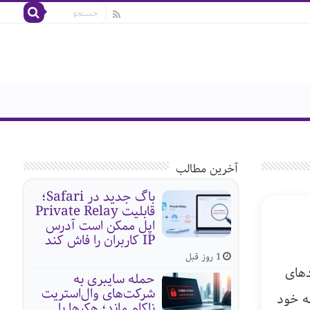
آخرین مطالب
باگ جدید در Safari؛
قابلیت Private Relay
اپل ممکن است آدرس
IP کاربران را فاش کند
1 روز قبل
دهای
حمله سایبری به
شرکت‌های وال‌استریت
ه خود
ناکام ماند؛ هکرها با