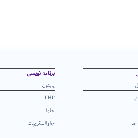
ی
برنامه نویسی
ل
پایتون
اپ
PHP
جاوا
ها
جاوااسکریپت