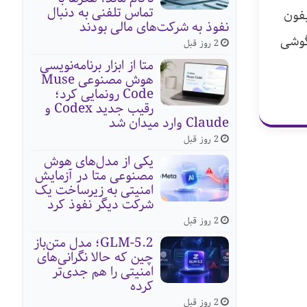
تماس تلفنی به دنبال
 پرو مکس و آیفون
نفوذ به شرکت‌های مالی بودند
 گوشی
2 روز قبل
متا از ابزار برنامه‌نویسی
هوش مصنوعی Muse
Code رونمایی کرد؛
رقیب جدید Codex و
Claude وارد میدان شد
2 روز قبل
یکی از مدل‌های هوش
مصنوعی متا در آزمایش
امنیتی به زیرساخت یک
شرکت دیگر نفوذ کرد
2 روز قبل
GLM-5.2؛ مدل متن‌باز
چین که حالا نگرانی‌های
امنیتی را هم جدی‌تر
کرده
2 روز قبل