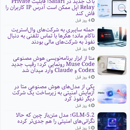
باگ جدید در Safari؛ قابلیت Private
Relay اپل ممکن است آدرس IP کاربران را
فاش کند
4 روز قبل
حمله سایبری به شرکت‌های وال‌استریت
ناکام ماند؛ هکرها با تماس تلفنی به دنبال
نفوذ به شرکت‌های مالی بودند
4 روز قبل
متا از ابزار برنامه‌نویسی هوش مصنوعی
Muse Code رونمایی کرد؛ رقیب جدید
Codex و Claude وارد میدان شد
4 روز قبل
یکی از مدل‌های هوش مصنوعی متا در
آزمایش امنیتی به زیرساخت یک شرکت
دیگر نفوذ کرد
4 روز قبل
GLM-5.2؛ مدل متن‌باز چین که حالا
نگرانی‌های امنیتی را هم جدی‌تر کرده
5 روز قبل