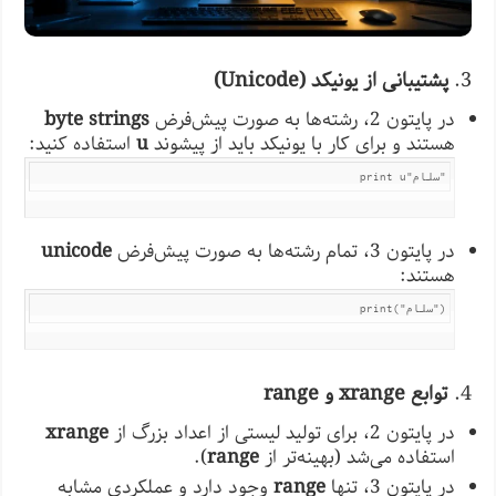
3.
پشتیبانی از یونیکد (Unicode)
در پایتون 2، رشته‌ها به صورت پیش‌فرض
byte strings
هستند و برای کار با یونیکد باید از پیشوند
u
استفاده کنید:
print u"سلام"
در پایتون 3، تمام رشته‌ها به صورت پیش‌فرض
unicode
هستند:
print("سلام")
4.
توابع xrange و range
در پایتون 2، برای تولید لیستی از اعداد بزرگ از
xrange
استفاده می‌شد (بهینه‌تر از
range
).
در پایتون 3، تنها
range
وجود دارد و عملکردی مشابه